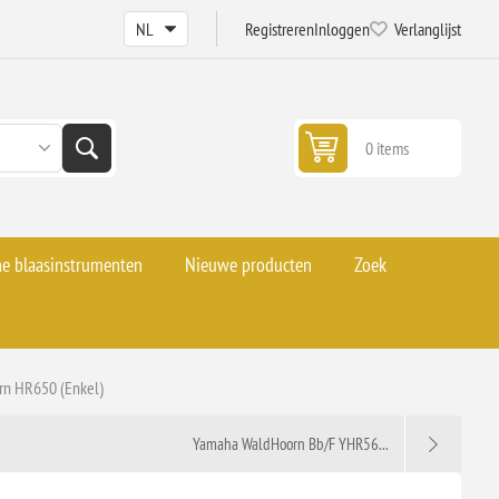
Registreren
Inloggen
Verlanglijst
0 items
he blaasinstrumenten
Nieuwe producten
Zoek
rn HR650 (Enkel)
Yamaha WaldHoorn Bb/F YHR56...