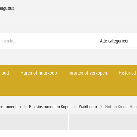
augustus.
rhoud
Huren of huurkoop
Inruilen of verkopen
Historisc
Instrumenten
Blaasinstrumenten Koper
Waldhoorn
Holton Kinder Hoo