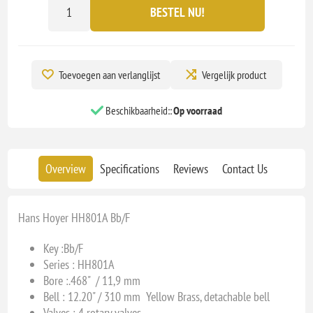
BESTEL NU!
Toevoegen aan verlanglijst
Vergelijk product
Beschikbaarheid::
Op voorraad
Overview
Specifications
Reviews
Contact Us
Hans Hoyer HH801A Bb/F
Key :
Bb/F
Series : HH801A
Bore :
.468" / 11,9 mm
Bell : 12.20
" / 310 mm Yellow Brass, detachable bell
Valves : 4
rotary valves