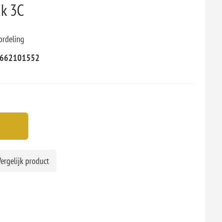
k 3C
ordeling
662101552
ergelijk product