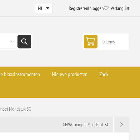
Registreren
Inloggen
Verlanglijst
0 items
he blaasinstrumenten
Nieuwe producten
Zoek
mpet Mondstuk 3C
GEWA Trompet Mondstuk 3C