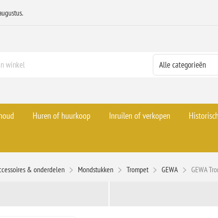
augustus.
rhoud
Huren of huurkoop
Inruilen of verkopen
Historisc
ccessoires & onderdelen
Mondstukken
Trompet
GEWA
GEWA Tro