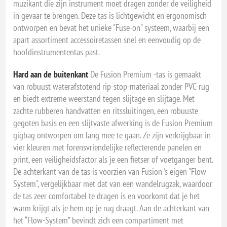
muzikant die zijn instrument moet dragen zonder de veiligheid
in gevaar te brengen. Deze tas is lichtgewicht en ergonomisch
ontworpen en bevat het unieke "Fuse-on" systeem, waarbij een
apart assortiment accessoiretassen snel en eenvoudig op de
hoofdinstrumententas past.
Hard aan de buitenkant
De Fusion Premium -tas is gemaakt
van robuust waterafstotend rip-stop-materiaal zonder PVC-rug
en biedt extreme weerstand tegen slijtage en slijtage. Met
zachte rubberen handvatten en ritssluitingen, een robuuste
gegoten basis en een slijtvaste afwerking is de Fusion Premium
gigbag ontworpen om lang mee te gaan. Ze zijn verkrijgbaar in
vier kleuren met forensvriendelijke reflecterende panelen en
print, een veiligheidsfactor als je een fietser of voetganger bent.
De achterkant van de tas is voorzien van Fusion 's eigen "Flow-
System", vergelijkbaar met dat van een wandelrugzak, waardoor
de tas zeer comfortabel te dragen is en voorkomt dat je het
warm krijgt als je hem op je rug draagt. Aan de achterkant van
het “Flow-System” bevindt zich een compartiment met