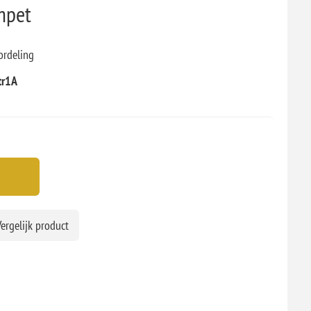
mpet
ordeling
tr1A
ergelijk product