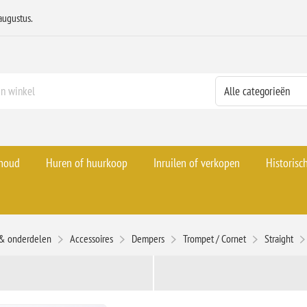
augustus.
rhoud
Huren of huurkoop
Inruilen of verkopen
Historisc
 & onderdelen
Accessoires
Dempers
Trompet / Cornet
Straight