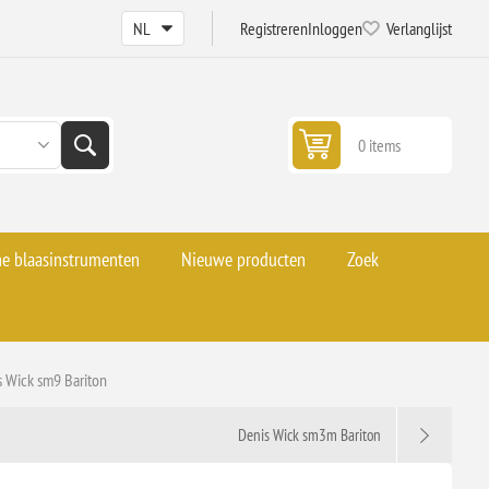
Registreren
Inloggen
Verlanglijst
0 items
he blaasinstrumenten
Nieuwe producten
Zoek
s Wick sm9 Bariton
Denis Wick sm3m Bariton