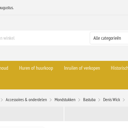
augustus.
rhoud
Huren of huurkoop
Inruilen of verkopen
Historisc
Accessoires & onderdelen
Mondstukken
Bastuba
Denis Wick