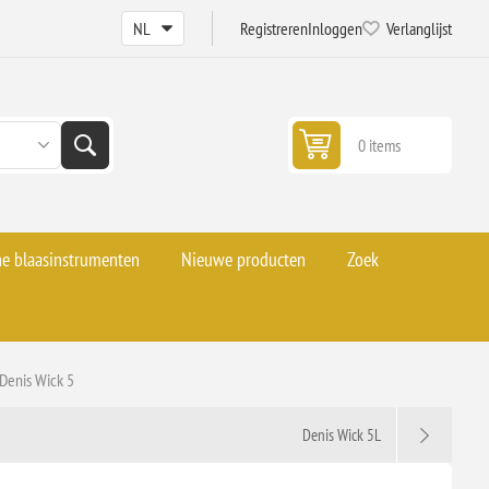
Registreren
Inloggen
Verlanglijst
0 items
he blaasinstrumenten
Nieuwe producten
Zoek
Denis Wick 5
Denis Wick 5L