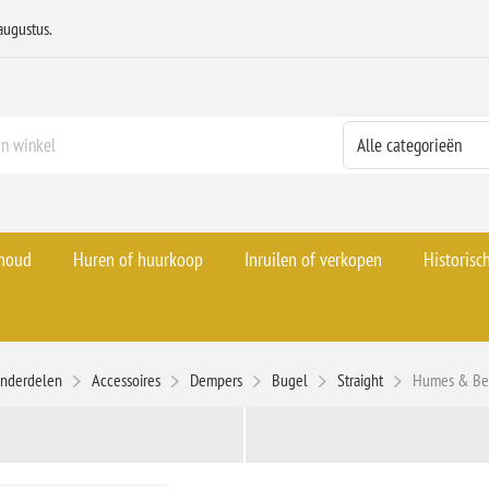
augustus.
rhoud
Huren of huurkoop
Inruilen of verkopen
Historisc
onderdelen
Accessoires
Dempers
Bugel
Straight
Humes & Ber