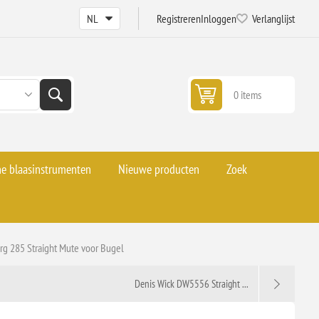
Registreren
Inloggen
Verlanglijst
0 items
he blaasinstrumenten
Nieuwe producten
Zoek
g 285 Straight Mute voor Bugel
Denis Wick DW5556 Straight ...