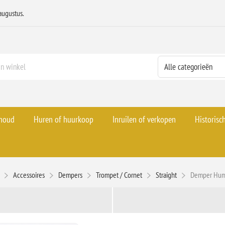
augustus.
rhoud
Huren of huurkoop
Inruilen of verkopen
Historisc
Accessoires
Dempers
Trompet / Cornet
Straight
Demper Hume