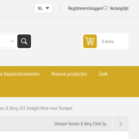
Registreren
Inloggen
Verlanglijst
0 items
he blaasinstrumenten
Nieuwe producten
Zoek
s & Berg 101 Straight Mute voor Trompet
Demper Humes & Berg 106A Sy...