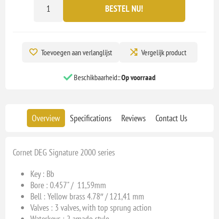
BESTEL NU!
Toevoegen aan verlanglijst
Vergelijk product
Beschikbaarheid::
Op voorraad
Overview
Specifications
Reviews
Contact Us
Cornet DEG Signature 2000 series
Key : Bb
Bore : 0.457
" / 11,59mm
Bell : Yellow brass 4.78″ / 121,41 mm
Valves :
3 valves, with top sprung action
Waterkeys : 2 amado style