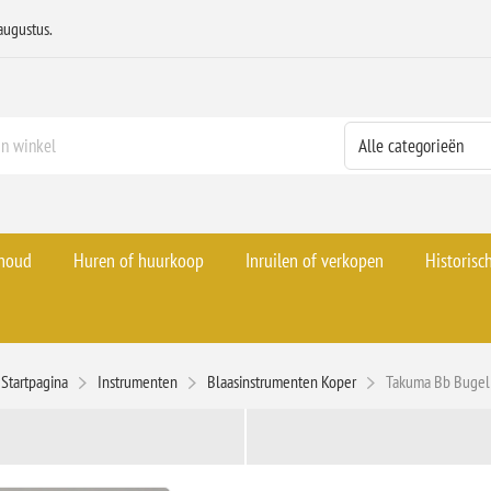
augustus.
rhoud
Huren of huurkoop
Inruilen of verkopen
Historisc
Startpagina
Instrumenten
Blaasinstrumenten Koper
Takuma Bb Bugel