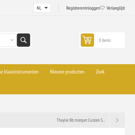
Registreren
Inloggen
Verlanglijst
0 items
he blaasinstrumenten
Nieuwe producten
Zoek
Thaylor Bb trompet Custom S...