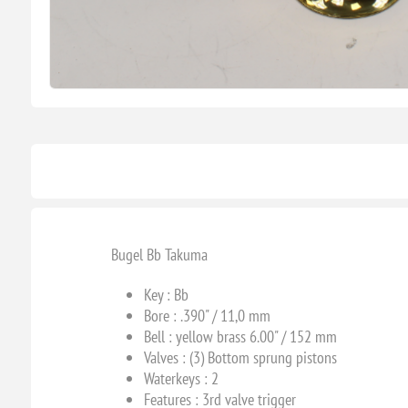
Bugel Bb Takuma
Key :
Bb
Bore :
.390" / 11,0 mm
Bell :
yellow brass 6.00" / 152 mm
Valves :
(3) Bottom sprung pistons
Waterkeys : 2
Features : 3rd valve trigger