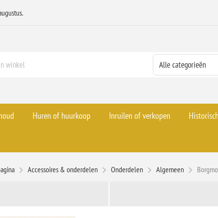
augustus.
rhoud
Huren of huurkoop
Inruilen of verkopen
Historisc
pagina
Accessoires & onderdelen
Onderdelen
Algemeen
Borgmo