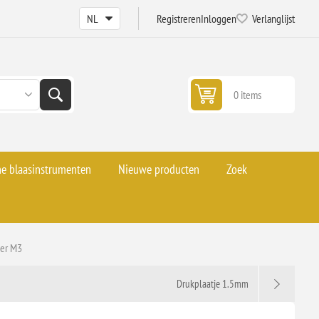
Registreren
Inloggen
Verlanglijst
0 items
he blaasinstrumenten
Nieuwe producten
Zoek
er M3
Drukplaatje 1.5mm