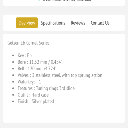
Overview
Specifications
Reviews
Contact Us
Getzen Eb Cornet Series
Key : Eb
Bore :
11,52 mm / 0.454"
Bell : 120 mm /4.724"
Valves :
3 stainless steel, with top sprung action
Waterkeys : 1
Features :
Tuning rings 3rd slide
Outfit :
Hard case
Finish : Silver plated