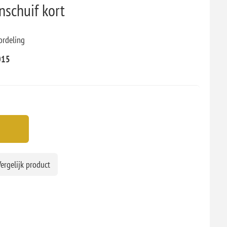
nschuif kort
ordeling
015
ergelijk product