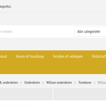
augustus.
rhoud
Huren of huurkoop
Inruilen of verkopen
Historisc
 & onderdelen
Onderdelen
Willson onderdelen
Trombone
Willso