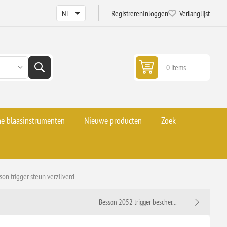
Registreren
Inloggen
Verlanglijst
0 items
he blaasinstrumenten
Nieuwe producten
Zoek
son trigger steun verzilverd
Besson 2052 trigger bescher...