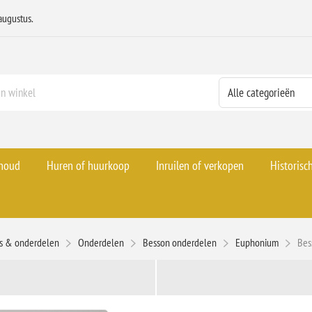
augustus.
rhoud
Huren of huurkoop
Inruilen of verkopen
Historisc
es & onderdelen
Onderdelen
Besson onderdelen
Euphonium
Bes