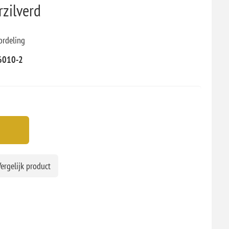
rzilverd
ordeling
6010-2
ergelijk product