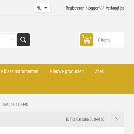
Registreren
Inloggen
Verlanglijst
0 items
he blaasinstrumenten
Nieuwe producten
Zoek
lz Bastuba 310-M0
B. Tilz Bastuba 310-M10