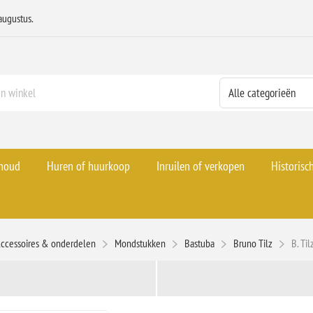
augustus.
rhoud
Huren of huurkoop
Inruilen of verkopen
Historisc
ccessoires & onderdelen
Mondstukken
Bastuba
Bruno Tilz
B. Ti