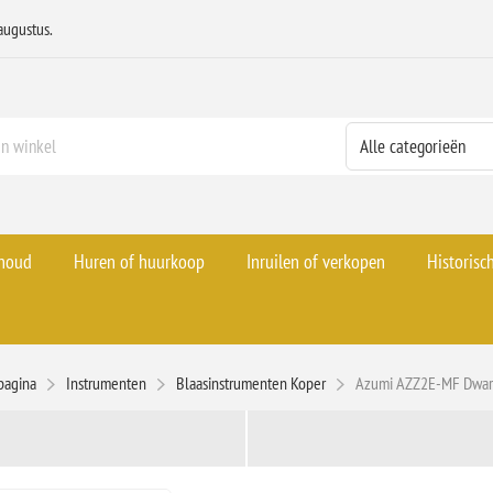
augustus.
rhoud
Huren of huurkoop
Inruilen of verkopen
Historisc
tpagina
Instrumenten
Blaasinstrumenten Koper
Azumi AZZ2E-MF Dwars