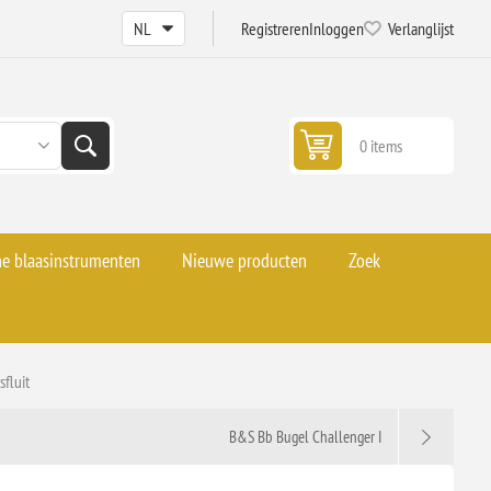
Registreren
Inloggen
Verlanglijst
0 items
he blaasinstrumenten
Nieuwe producten
Zoek
fluit
B&S Bb Bugel Challenger I