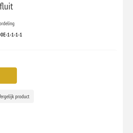
luit
ordeling
0E-1-1-1-1
ergelijk product