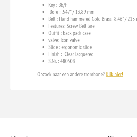
Key :
Bb/F
Bore :
.547” / 13,89 mm
Bell :
Hand hammered Gold Brass 8.46" / 215
Features: Screw Bell lare
Outfit : back pack case
valve: Icon valve
Slide : ergonomic slide
Finish : Clear lacquered
S.Nr. : 480508
Opzoek naar een andere trombone?
Klik hier!