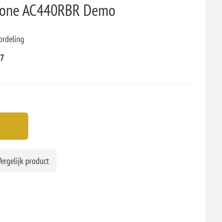
mbone AC440RBR Demo
ordeling
07
ergelijk product