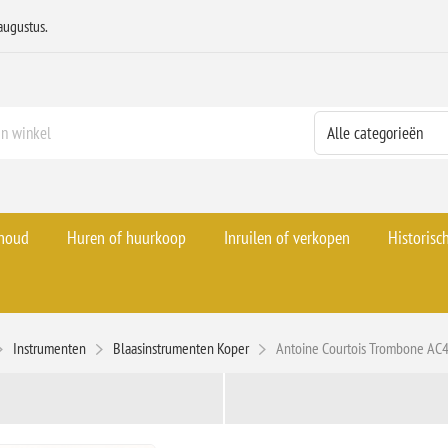
augustus.
rhoud
Huren of huurkoop
Inruilen of verkopen
Historisc
Instrumenten
Blaasinstrumenten Koper
Antoine Courtois Trombone A