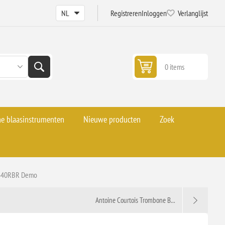
Registreren
Inloggen
Verlanglijst
0 items
he blaasinstrumenten
Nieuwe producten
Zoek
C440RBR Demo
Antoine Courtois Trombone B...