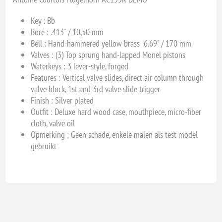
Key :
Bb
Bore :
.413" / 10,50 mm
Bell :
Hand-hammered yellow brass 6.69" / 170 mm
Valves :
(3) Top sprung hand-lapped Monel pistons
Waterkeys :
3 lever-style, forged
Features :
Vertical valve slides, direct air column through
valve block, 1st and 3rd valve slide trigger
Finish : S
ilver plated
Outfit :
Deluxe hard wood case, mouthpiece, micro-fiber
cloth, valve oil
Opmerking : Geen schade, enkele malen als test model
gebruikt