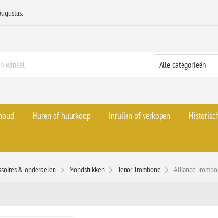
augustus.
rhoud
Huren of huurkoop
Inruilen of verkopen
Historisc
ssoires & onderdelen
Mondstukken
Tenor Trombone
Alliance Tromb