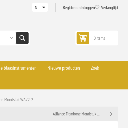
Registreren
Inloggen
Verlanglijst
0 items
he blaasinstrumenten
Nieuwe producten
Zoek
one Mondstuk WA72-2
Alliance Trombone Mondstuk ...