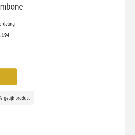
ombone
ordeling
L 194
ergelijk product