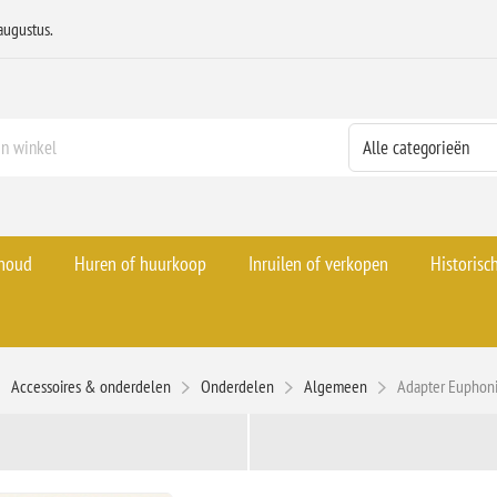
augustus.
rhoud
Huren of huurkoop
Inruilen of verkopen
Historisc
Accessoires & onderdelen
Onderdelen
Algemeen
Adapter Eupho