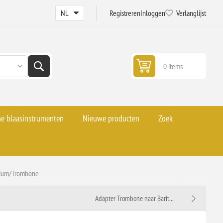
Registreren
Inloggen
Verlanglijst
0 items
he blaasinstrumenten
Nieuwe producten
Zoek
nium/Trombone
Adapter Trombone naar Barit...